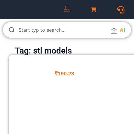
A
I
Tag: stl models
₹
190.23