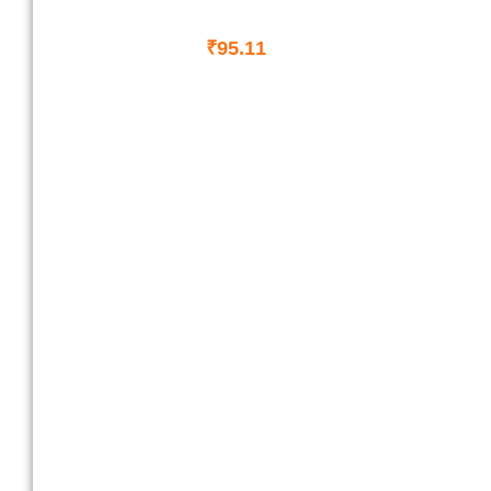
₹
95.11