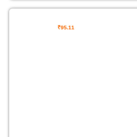
₹
95.11