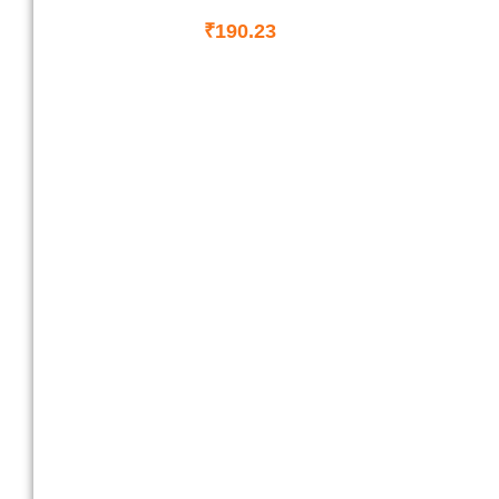
₹
190.23